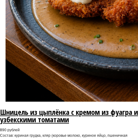
Шницель из цыплёнка с кремом из фуагра и
узбекскими томатами
890 рублей
Состав: куриная грудка, кляр (коровье молоко, куриное яйцо, пшеничная